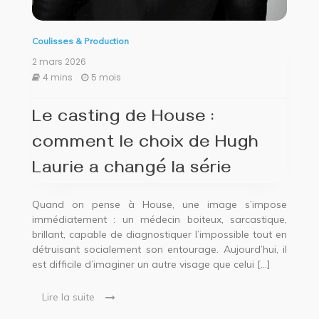
Coulisses & Production
2 mars 2026
4 mins
5 mois
Le casting de House :
comment le choix de Hugh
Laurie a changé la série
Quand on pense à House, une image s’impose
immédiatement : un médecin boiteux, sarcastique,
brillant, capable de diagnostiquer l’impossible tout en
détruisant socialement son entourage. Aujourd’hui, il
est difficile d’imaginer un autre visage que celui […]
Lire la suite