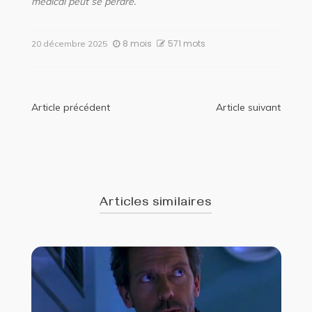
médical peut se perdre.
8 mois
571 mots
20 décembre 2025
Navigation
Article précédent
Article suivant
de
l’article
Articles similaires