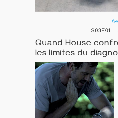
Épi
S03E01 – 
Quand House confron
les limites du diagno