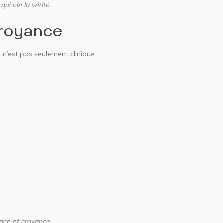
ui nie la vérité.
croyance
 n’est pas seulement clinique.
nce et croyance.