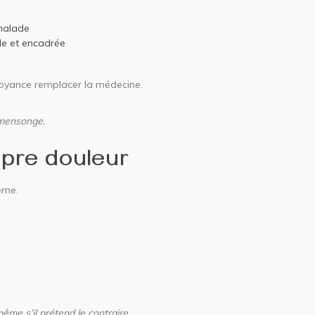
malade
le et encadrée
croyance remplacer la médecine.
 mensonge.
opre douleur
ême.
me s’il prétend le contraire.