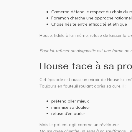
Cameron défend le respect du choix du 
Foreman cherche une approche rationnel
Chase hésite entre efficacité et éthique
House, fidèle à lui-même, refuse de laisser la 
Pour lui, refuser un diagnostic est une forme de
House face à sa pr
Cet épisode est aussi un miroir de House lui-m
Toujours en fauteuil roulant après sa cure, il :
prétend aller mieux
minimise sa douleur
refuse d’en parler
Mais le patient agit comme un révélateur :
House aussi cherche un sens à sa souffrance… mê