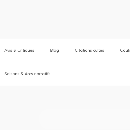
Aller
au
contenu
Avis & Critiques
Blog
Citations cultes
Coul
Saisons & Arcs narratifs